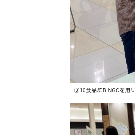
③10食品群BINGOを